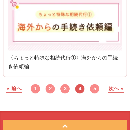
〈ちょっと特殊な相続代行①〉海外からの手続
き依頼編
« 前へ
次へ »
1
2
3
4
5