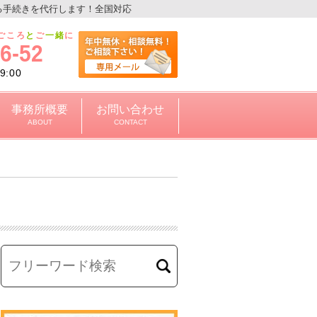
る手続きを代行します！全国対応
ごころ
と
ご
一緒
に
6-52
:00
事務所概要
お問い合わせ
ABOUT
CONTACT