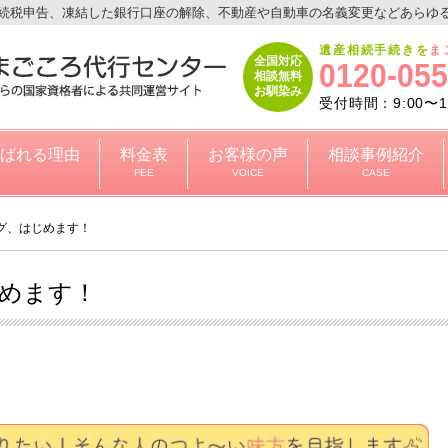
続税申告、凍結した銀行口座の解除、不動産や自動車の名義変更などあらゆ
遺産相続手続きを
ま
全国対応
0120-055
相談無料
お馴染み
受付時間：9:00〜19
ばれる理由
料金表
お客様の声
相談事例紹介
FEE
VOICE
CASE
グ、はじめます！
めます！