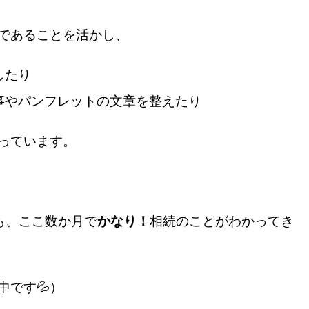
であることを活かし、
したり
事やパンフレットの文章を整えたり
っています。
も、ここ数か月で
かなり！
相続のことがわかってき
中です💦）