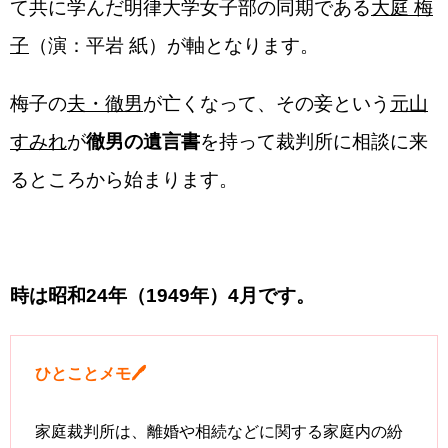
て共に学んだ明律大学女子部の同期である
大庭 梅
子
（演：平岩 紙）が軸となります。
梅子の
夫・徹男
が亡くなって、その妾という
元山
すみれ
が
徹男の遺言書
を持って裁判所に相談に来
るところから始まります。
時は昭和24年（1949年）4月です。
ひとことメモ🖊
家庭裁判所は、離婚や相続などに関する家庭内の紛