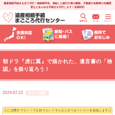
遺産相続手続きを全て代行！相続税申告、凍結した銀行口座の解除、不動産や自動車の名義変
更などあらゆる手続きを代行します！全国対応
朝ドラ『虎に翼』で描かれた、遺言書の「検
認」を振り返ろう！
2024.07.22
今日の雑談