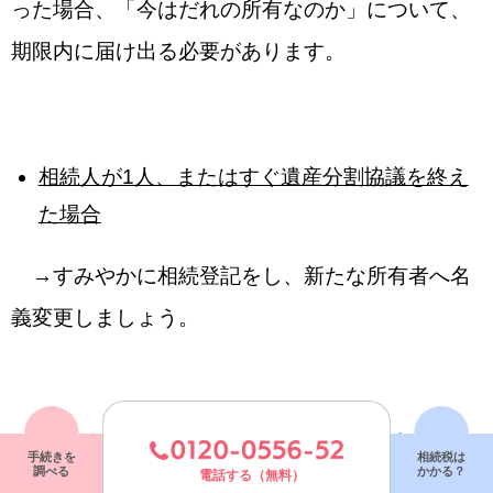
った場合、「今はだれの所有なのか」について、
期限内に届け出る必要があります。
相続人が1人、またはすぐ遺産分割協議を終え
た場合
→すみやかに相続登記をし、新たな所有者へ名
義変更しましょう。
遺産分割協議に時間がかかる、すぐに相続登記
手続きを
相続税は
調べる
かかる？
電話する（無料）
できない事情がある場合