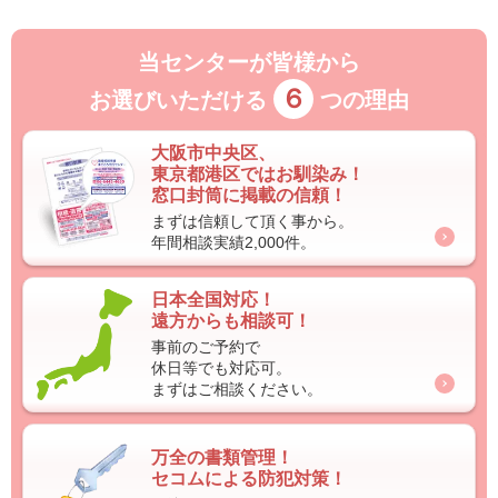
当センターが皆様から
６
お選びいただける
つの理由
大阪市中央区、
東京都港区ではお馴染み！
窓口封筒に掲載の信頼！
まずは信頼して頂く事から。
年間相談実績2,000件。
日本全国対応！
遠方からも相談可！
事前のご予約で
休日等でも対応可。
まずはご相談ください。
万全の書類管理！
セコムによる防犯対策！