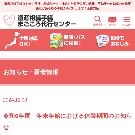
遺産相続手続きを全て代行！相続税申告、凍結した銀行口座の解除、不動産や自動車の名義変
更などあらゆる手続きを代行します！全国対応
お知らせ・新着情報
2024.12.09
令和6年度 年末年始における休業期間のお知ら
せ