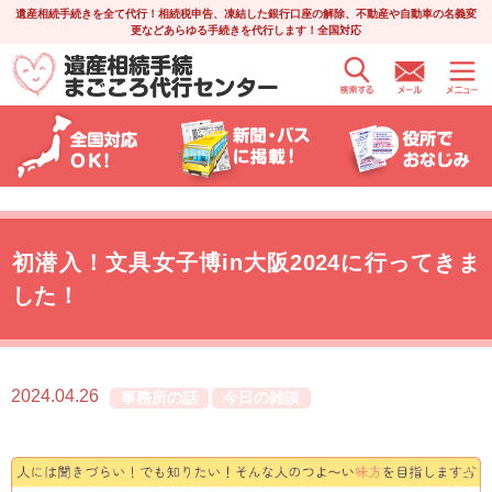
遺産相続手続きを全て代行！相続税申告、凍結した銀行口座の解除、不動産や自動車の名義変
更などあらゆる手続きを代行します！全国対応
初潜入！文具女子博in大阪2024に行ってきま
した！
2024.04.26
事務所の話
今日の雑談