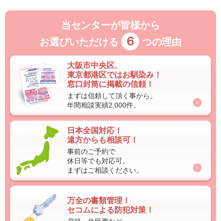
当センターが皆様から
６
お選びいただける
つの理由
大阪市中央区、
東京都港区ではお馴染み！
窓口封筒に掲載の信頼！
まずは信頼して頂く事から。
年間相談実績2,000件。
日本全国対応！
遠方からも相談可！
事前のご予約で
休日等でも対応可。
まずはご相談ください。
万全の書類管理！
セコムによる防犯対策！