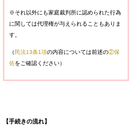
※それ以外にも家庭裁判所に認められた行為
に関しては代理権が与えられることもありま
す。
（
民法13条1項
の内容については前述の
②保
佐
をご確認ください）
【手続きの流れ】