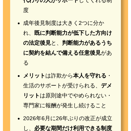
代わりの人がサポート
してくれる制
度
成年後見制度は大きく2つに分か
れ、
既に判断能力が低下した方向け
の法定後見
と、
判断能力があるうち
に契約を結んで備える任意後見
があ
る
メリット
は詐欺から
本人を守れる
・
生活のサポートが受けられる、
デメ
リット
は原則途中でやめられない・
専門家に報酬が発生し続けること
2026年6月に26年ぶりの改正が成立
し、
必要な期間だけ利用できる制度