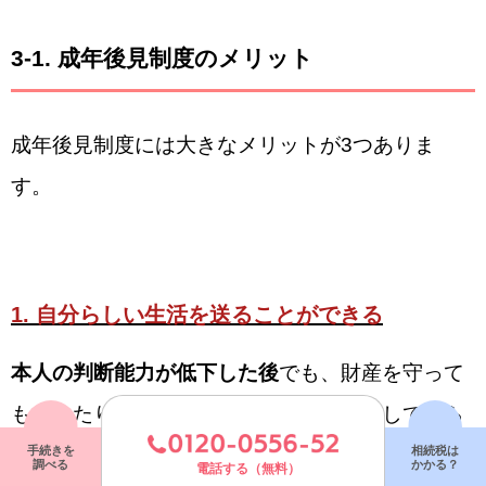
3-1. 成年後見制度のメリット
成年後見制度には大きなメリットが3つありま
す。
1.
自分らしい生活を送ることができる
本人の判断能力が低下した後
でも、財産を守って
もらったり生活する上で必要な手続きをしてもら
手続きを
相続税は
うなど
成年後見人のサポートを受けることで、自
調べる
かかる？
電話する（無料）